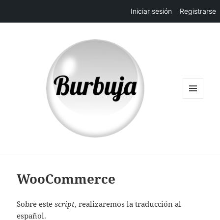
Iniciar sesión
Registrarse
MENÚ
Y
WIDGETS
WooCommerce
Sobre este
script
, realizaremos la traducción al
español.