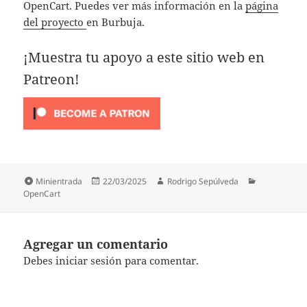
OpenCart. Puedes ver más información en la
página
del proyecto
en Burbuja.
¡Muestra tu apoyo a este sitio web en
Patreon!
Formato
Publicado
Autor
Categorías
Minientrada
22/03/2025
Rodrigo Sepúlveda
el
OpenCart
Agregar un comentario
Debes
iniciar sesión
para comentar.