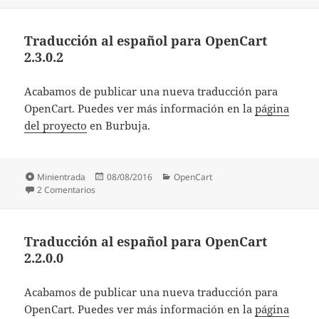
Traducción al español para OpenCart
2.3.0.2
Acabamos de publicar una nueva traducción para
OpenCart. Puedes ver más información en la
página
del proyecto
en Burbuja.
Formato
Publicado
Categorías
Minientrada
08/08/2016
OpenCart
en Traducción al español para OpenCart 2.3.0.2
el
2 Comentarios
Traducción al español para OpenCart
2.2.0.0
Acabamos de publicar una nueva traducción para
OpenCart. Puedes ver más información en la
página