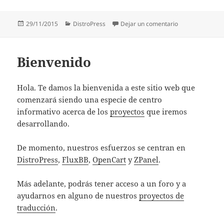
Publicado
Categorías
en Lanzamiento d
29/11/2015
DistroPress
Dejar un comentario
el
Bienvenido
Hola. Te damos la bienvenida a este sitio web que
comenzará siendo una especie de centro
informativo acerca de los
proyectos
que iremos
desarrollando.
De momento, nuestros esfuerzos se centran en
DistroPress
,
FluxBB
,
OpenCart
y
ZPanel
.
Más adelante, podrás tener acceso a un foro y a
ayudarnos en alguno de nuestros
proyectos de
traducción
.