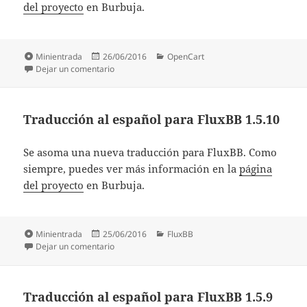
del proyecto
en Burbuja.
Formato
Publicado
Categorías
Minientrada
26/06/2016
OpenCart
el
en Traducción al español para OpenCart 2.2.0.0
Dejar un comentario
Traducción al español para FluxBB 1.5.10
Se asoma una nueva traducción para FluxBB. Como
siempre, puedes ver más información en la
página
del proyecto
en Burbuja.
Formato
Publicado
Categorías
Minientrada
25/06/2016
FluxBB
el
en Traducción al español para FluxBB 1.5.10
Dejar un comentario
Traducción al español para FluxBB 1.5.9