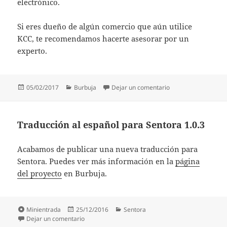
electrónico.
Si eres dueño de algún comercio que aún utilice
KCC, te recomendamos hacerte asesorar por un
experto.
Publicado
Categorías
en Transbank decide
05/02/2017
Burbuja
Dejar un comentario
el
Traducción al español para Sentora 1.0.3
Acabamos de publicar una nueva traducción para
Sentora. Puedes ver más información en la
página
del proyecto
en Burbuja.
Formato
Publicado
Categorías
Minientrada
25/12/2016
Sentora
el
en Traducción al español para Sentora 1.0.3
Dejar un comentario