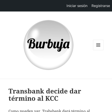
Iniciar sesión
Registrarse
MENÚ
Y
WIDGETS
Transbank decide dar
término al KCC
Como pueden ver, Trabsbank dará término al