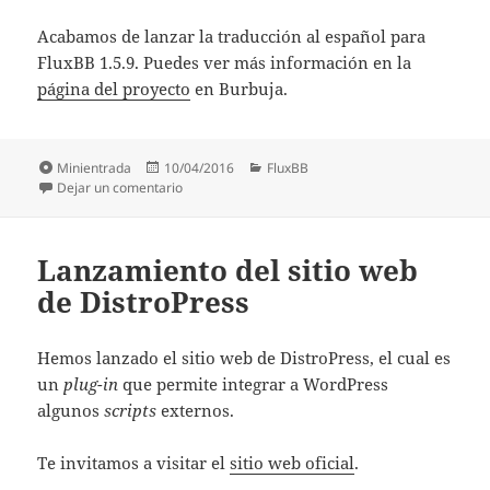
Acabamos de lanzar la traducción al español para
FluxBB 1.5.9. Puedes ver más información en la
página del proyecto
en Burbuja.
Formato
Publicado
Categorías
Minientrada
10/04/2016
FluxBB
el
en Traducción al español para FluxBB 1.5.9
Dejar un comentario
Lanzamiento del sitio web
de DistroPress
Hemos lanzado el sitio web de DistroPress, el cual es
un
plug-in
que permite integrar a WordPress
algunos
scripts
externos.
Te invitamos a visitar el
sitio web oficial
.